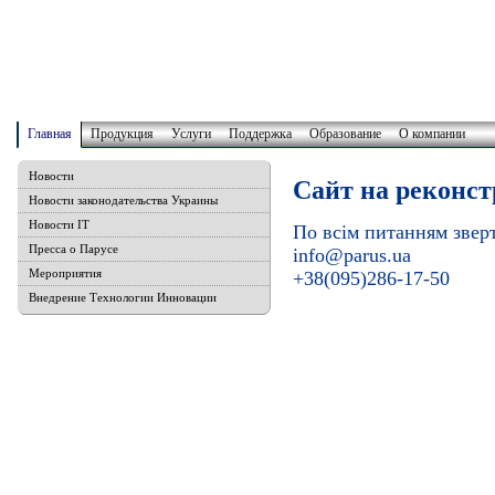
Главная
Продукция
Услуги
Поддержка
Образование
О компании
Новости
Сайт на реконст
Новости законодательства Украины
Новости IT
По всім питанням звер
Пресса о Парусе
info@parus.ua
Мероприятия
+38(095)286-17-50
Внедрение Технологии Инновации