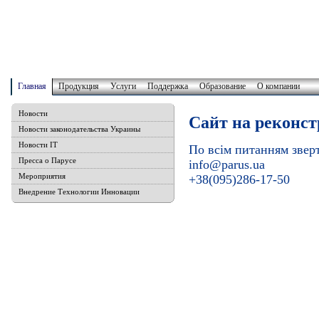
Главная
Продукция
Услуги
Поддержка
Образование
О компании
Новости
Сайт на реконст
Новости законодательства Украины
Новости IT
По всім питанням звер
Пресса о Парусе
info@parus.ua
Мероприятия
+38(095)286-17-50
Внедрение Технологии Инновации