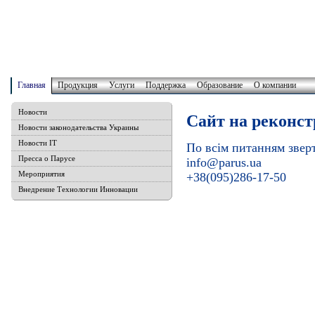
Главная
Продукция
Услуги
Поддержка
Образование
О компании
Новости
Сайт на реконст
Новости законодательства Украины
Новости IT
По всім питанням звер
Пресса о Парусе
info@parus.ua
Мероприятия
+38(095)286-17-50
Внедрение Технологии Инновации