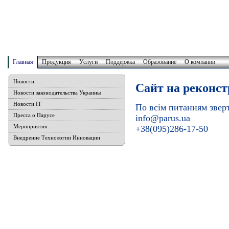
Главная
Продукция
Услуги
Поддержка
Образование
О компании
Новости
Сайт на реконст
Новости законодательства Украины
Новости IT
По всім питанням звер
Пресса о Парусе
info@parus.ua
Мероприятия
+38(095)286-17-50
Внедрение Технологии Инновации